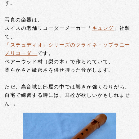
す。
写真の楽器は、
スイスの老舗リコーダーメーカー「
キュング
」社製
で、
「ステュディオ」シリーズのクライネ・ソプラニー
ノリコーダー
です。
ペアーウッド材（梨の木）で作られていて、
柔らかさと緻密さを併せ持った音がします。
ただ、高音域は部屋の中では響きが強くなりがち。
自宅で練習する時には、耳栓が欲しいかもしれませ
ん…。