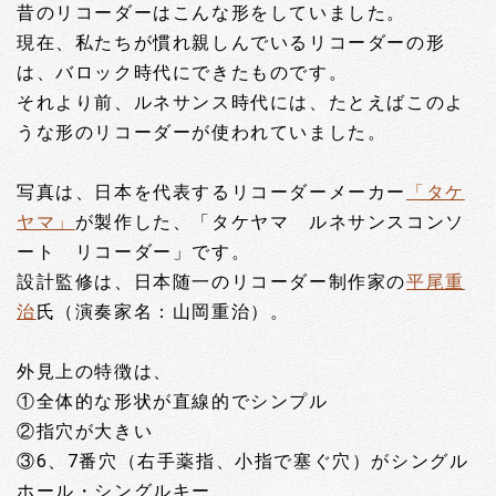
昔のリコーダーはこんな形をしていました。
現在、私たちが慣れ親しんでいるリコーダーの形
は、バロック時代にできたものです。
それより前、ルネサンス時代には、たとえばこのよ
うな形のリコーダーが使われていました。
写真は、日本を代表するリコーダーメーカー
「タケ
ヤマ」
が製作した、「タケヤマ ルネサンスコンソ
ート リコーダー」です。
設計監修は、日本随一のリコーダー制作家の
平尾重
治
氏（演奏家名：山岡重治）。
外見上の特徴は、
①全体的な形状が直線的でシンプル
②指穴が大きい
③6、7番穴（右手薬指、小指で塞ぐ穴）がシングル
ホール・シングルキー